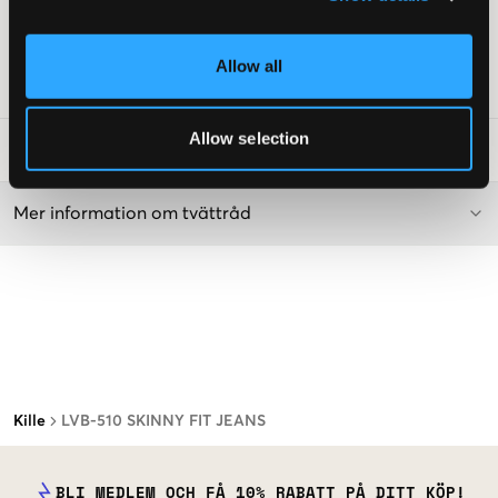
väldigt smal passform precis vid fotöppningen för att få en
“skinny-effekt”.
Lev. färg/färgkod
:
BLACK STRETCH
Allow all
Art.nr
:
117995-002
Allow selection
Tvättråd
:
Mer information om tvättråd
Kille
LVB-510 SKINNY FIT JEANS
BLI MEDLEM OCH FÅ 10% RABATT PÅ DITT KÖP!