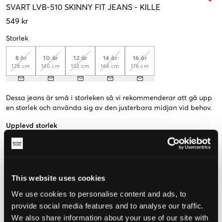
SVART
LVB-510 SKINNY FIT JEANS
-
KILLE
549 kr
Storlek
8 år
10 år
12 år
14 år
16 år
128 cm
140 cm
152 cm
164 cm
176 cm
Dessa jeans är små i storleken så vi rekommenderar att gå upp
en storlek och använda sig av den justerbara midjan vid behov.
Upplevd storlek
Liten
Perfekt
Stor
STORLEKSGUIDE
This website uses cookies
VÄLJ STORLEK
We use cookies to personalise content and ads, to
provide social media features and to analyse our traffic.
We also share information about your use of our site with