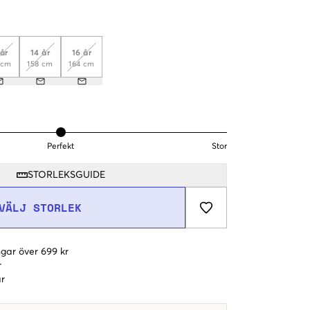
 år
14 år
16 år
 cm
158 cm
164 cm
Perfekt
Stor
STORLEKSGUIDE
VÄLJ STORLEK
gar över 699 kr
r
r