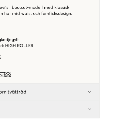
Levi’s i bootcut-modell med klassisk
n har mid waist och femficksdesign.
kedjegylf
od
:
HIGH ROLLER
5
om tvättråd