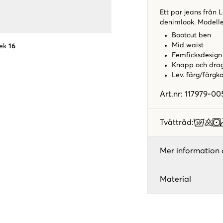
Ett par jeans från 
denimlook. Modelle
Bootcut ben
Mid waist
ek
16
Femficksdesign
Knapp och drag
Lev. färg/färgk
Art.nr
:
117979-00
Tvättråd
:
Mer information 
Material