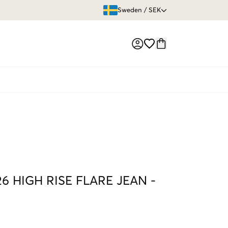
ÖPPET KÖP
Sweden
/
SEK
Market switch
26 HIGH RISE FLARE JEAN
-