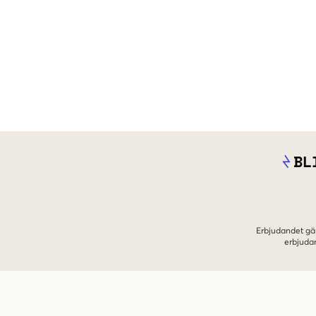
BL
Erbjudandet gäl
erbjuda