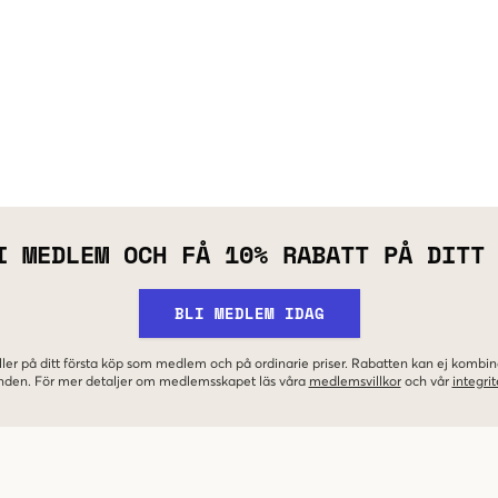
I MEDLEM OCH FÅ 10% RABATT PÅ DITT
BLI MEDLEM IDAG
ler på ditt första köp som medlem och på ordinarie priser. Rabatten kan ej komb
nden. För mer detaljer om medlemsskapet läs våra
medlemsvillkor
och vår
integrit