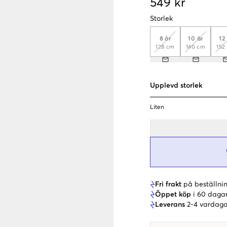
549 kr
Storlek
8 år
10 år
12
128 cm
140 cm
152
Upplevd storlek
Liten
Fri frakt
på beställnin
Öppet köp
i 60 daga
Leverans
2-4 vardaga