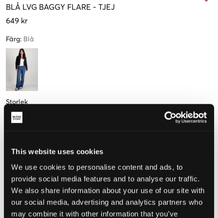
BLÅ
LVG BAGGY FLARE
-
TJEJ
649 kr
Färg
:
Blå
Storlek
10 år
12 år
14 år
16 år
140 cm
152 cm
158 cm
164 cm
This website uses cookies
We use cookies to personalise content and ads, to
Upplevd storlek
provide social media features and to analyse our traffic.
Liten
Perfekt
Stor
We also share information about your use of our site with
our social media, advertising and analytics partners who
STORLEKSGUIDE
may combine it with other information that you’ve