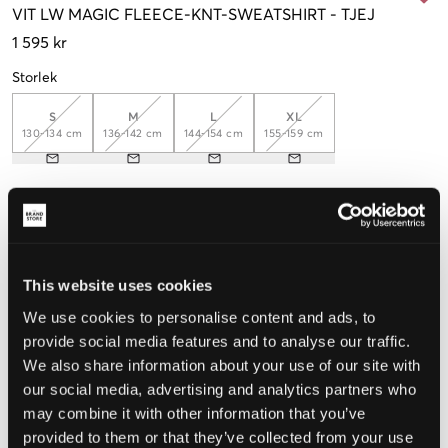
VIT
LW MAGIC FLEECE-KNT-SWEATSHIRT
-
TJEJ
1 595 kr
Storlek
S
M
L
XL
130-134 cm
136-142 cm
144-154 cm
155-159 cm
Upplevd storlek
Liten
Perfekt
Stor
This website uses cookies
STORLEKSGUIDE
We use cookies to personalise content and ads, to
VÄLJ STORLEK
provide social media features and to analyse our traffic.
We also share information about your use of our site with
our social media, advertising and analytics partners who
Fri frakt
på beställningar över 699 kr
may combine it with other information that you’ve
Öppet köp
i 60 dagar
provided to them or that they’ve collected from your use
Leverans
2-4 vardagar