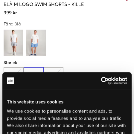
BLÅ
M LOGO SWIM SHORTS
-
KILLE
399 kr
Färg
:
Blå
Storlek
S
M
L
(146/152)
(158/164)
(170/176)
Endast
2
kvar
This website uses cookies
Upplevd storlek
We use cookies to personalise content and ads, to
provide social media features and to analyse our traffic.
Liten
Perfekt
Stor
We also share information about your use of our site with
our social media, advertising and analytics partners who