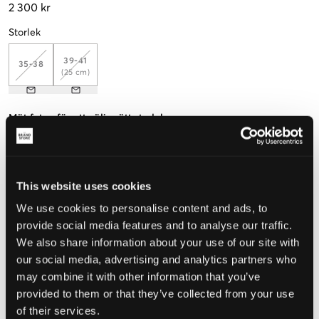
2 300 kr
Storlek
39-41
35-38
(25 cm)
Mät foten för att välja rätt storlek
Upplevd storlek
Liten
Perfekt
Stor
This website uses cookies
We use cookies to personalise content and ads, to
provide social media features and to analyse our traffic.
VÄLJ STORLEK
We also share information about your use of our site with
our social media, advertising and analytics partners who
may combine it with other information that you’ve
Fri frakt
på beställningar över 699 kr
provided to them or that they’ve collected from your use
Öppet köp
i 60 dagar
Leverans
2-4 vardagar
of their services.