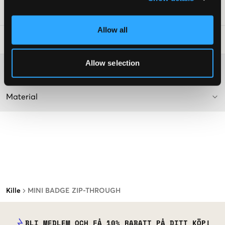
Art.nr
:
140847-004
Allow all
Tvättråd
:
Allow selection
Mer information om tvättråd
Material
Kille
MINI BADGE ZIP-THROUGH
BLI MEDLEM OCH FÅ 10% RABATT PÅ DITT KÖP!