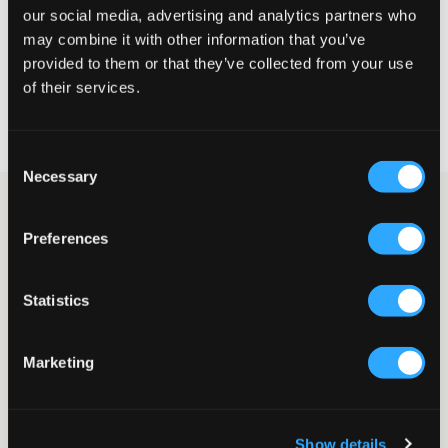
our social media, advertising and analytics partners who
VÄLJ STORLEK
may combine it with other information that you’ve
provided to them or that they’ve collected from your use
of their services.
Fri frakt
på beställningar över 699 kr
Öppet köp
i 60 dagar
Leverans
2-4 vardagar
Consent
Necessary
Selection
Ljusbeige zip-hoodie från Calvin Klein med en stilren och
funktionell design som passar för både vardag och fritid. Tröjan
Preferences
har hel dragkedja framtill, samt en rak passform som ger en
bekväm och avslappnad silhuett. En diskret logodetalj sitter på
bröstet.
Statistics
Zip-hoodie
Hel dragkedja
Huva
Marketing
Känguruficka
Rak passform
Patch
Lev. färg/färgkod
:
Whitecap Gray
Show details