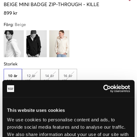
BEIGE
MINI BADGE ZIP-THROUGH
-
KILLE
899 kr
Färg
:
Beige
Storlek
10 år
12 år
14 år
16 år
140 cm
152 cm
164 cm
170 cm
Endast
1
kvar
This website uses cookies
Upplevd storlek
We use cookies to personalise content and ads, to
Liten
Perfekt
Stor
provide social media features and to analyse our traffic.
We also share information about your use of our site with
STORLEKSGUIDE