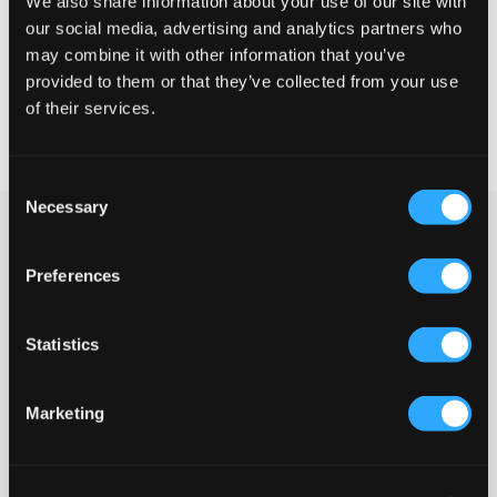
We also share information about your use of our site with
our social media, advertising and analytics partners who
VÄLJ STORLEK
may combine it with other information that you’ve
provided to them or that they’ve collected from your use
of their services.
Fri frakt
på beställningar över 699 kr
Öppet köp
i 60 dagar
Leverans
2-4 vardagar
Consent
Necessary
Selection
Grå mjukisshorts från Nike Jordan med en sportig och bekväm
design. Modellen har resårmidja med dragsko och en rak
passform som ger en avslappnad känsla. Perfekta för både
Preferences
träning och vardagliga aktiviteter. Märkets logga är broderad
och placerad på benet.
Statistics
Mjukisshorts
Resårmidja
Dragsko
Marketing
Brodyr
Sidofickor
Bakficka
Rak passform