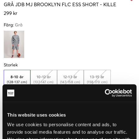
GRÅ
JDB MJ BROOKLYN FLC ESS SHORT
-
KILLE
299 kr
Färg
:
Grå
Storlek
8-10 år
10-12 år
12-13 år
13-15 år
(128-137 cm)
(137-147 cm)
(147-158 cm)
(158-170 cm)
Endast
2
kvar
Upplevd storlek
This website uses cookies
We use cookies to personalise content and ads, to
Liten
Perfekt
Stor
provide social media features and to analyse our traffic.
STORLEKSGUIDE