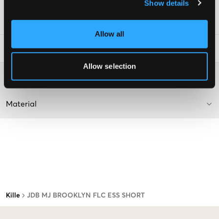
Lev. färg/färgkod
:
CARBON HEATHER
Show details
Art.nr
:
141891-002
Allow all
Tvättråd
:
Allow selection
Mer information om tvättråd
Material
Kille
JDB MJ BROOKLYN FLC ESS SHORT