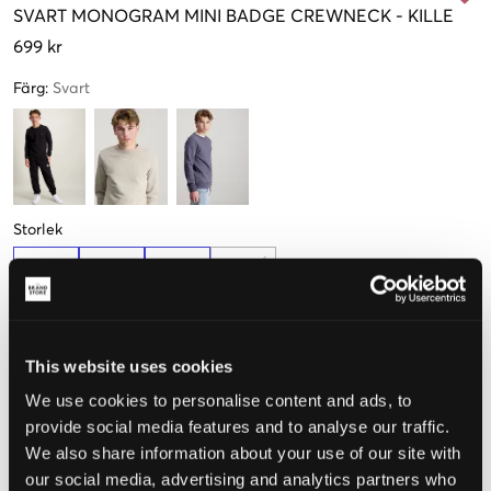
SVART
MONOGRAM MINI BADGE CREWNECK
-
KILLE
699 kr
Färg
:
Svart
Storlek
10 år
12 år
14 år
16 år
140 cm
152 cm
164 cm
170 cm
Få kvar
This website uses cookies
Upplevd storlek
We use cookies to personalise content and ads, to
provide social media features and to analyse our traffic.
Liten
Perfekt
Stor
We also share information about your use of our site with
STORLEKSGUIDE
our social media, advertising and analytics partners who