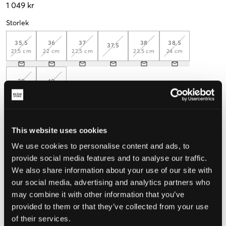
1 049 kr
Storlek
35,5
36
37
38
38,5
37,5
21,5 cm
22 cm
22,5 cm
23,5 cm
24 cm
39
40
Mät foten för att välja rätt storlek
This website uses cookies
Upplevd storlek
We use cookies to personalise content and ads, to
provide social media features and to analyse our traffic.
Liten
Perfekt
Stor
We also share information about your use of our site with
STORLEKSGUIDE
our social media, advertising and analytics partners who
may combine it with other information that you’ve
VÄLJ STORLEK
provided to them or that they’ve collected from your use
of their services.