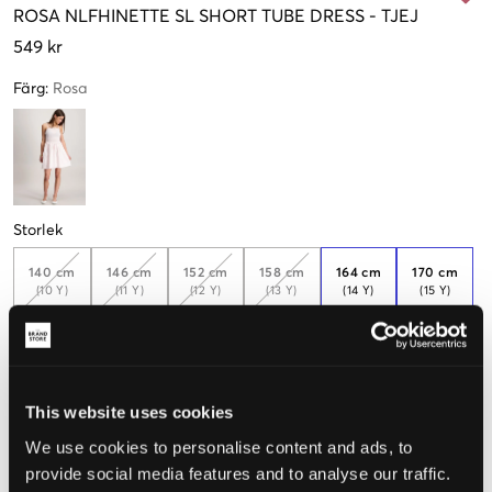
ROSA
NLFHINETTE SL SHORT TUBE DRESS
-
TJEJ
549 kr
Färg
:
Rosa
Storlek
140 cm
146 cm
152 cm
158 cm
164 cm
170 cm
(10 Y)
(11 Y)
(12 Y)
(13 Y)
(14 Y)
(15 Y)
Endast
1
Få kvar
kvar
176 cm
(16 Y)
This website uses cookies
We use cookies to personalise content and ads, to
provide social media features and to analyse our traffic.
Upplevd storlek