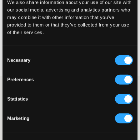
We also share information about your use of our site with
Liten
Perfekt
Stor
our social media, advertising and analytics partners who
may combine it with other information that you’ve
STORLEKSGUIDE
provided to them or that they’ve collected from your use
of their services.
VÄLJ STORLEK
Consent
Fri frakt
på beställningar över 699 kr
Necessary
Selection
Öppet köp
i 60 dagar
Leverans
2-4 vardagar
Preferences
Ljusrosa klänning från LMTD med en lätt och somrig design som
passar perfekt för sommarens festligheter. Upptill finns smock
Statistics
och nedtill finns dekorativ spets. De tunna axelbanden är
justerbara för optimal passform.
Klänning
Marketing
Smock
Spets
Tunna justerbara axelband
Underkjol