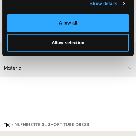
Show details
Lev. färg/färgkod
:
Pink Marshmallow
Art.nr
:
138932-001
Allow all
Tvättråd
:
Allow selection
Mer information om tvättråd
Material
Tjej
NLFHINETTE SL SHORT TUBE DRESS