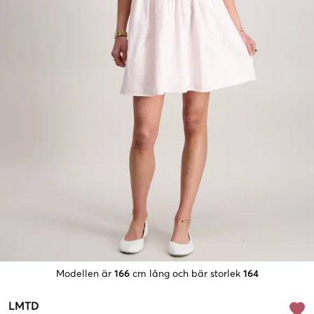
Modellen är
166
cm lång och bär storlek
164
LMTD