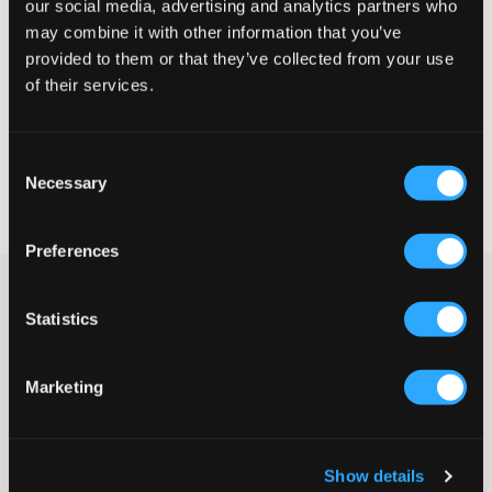
our social media, advertising and analytics partners who
Liten
Perfekt
Stor
may combine it with other information that you’ve
provided to them or that they’ve collected from your use
STORLEKSGUIDE
of their services.
VÄLJ STORLEK
Consent
Necessary
Fri frakt
på beställningar över 699 kr
Selection
Öppet köp
i 60 dagar
Leverans
2-4 vardagar
Preferences
Benvit kort kjol från LMTD. I midjan finns resår för en bekväm
passform och i sidan finns en dold dragkedja. Matcha gärna
Statistics
denna tillsammans med den tillhörande koftan.
Kjol
Marketing
Resår
Dold dragkedja
Färg: Turtledove
Lev. färg/färgkod
:
Turtledove
Show details