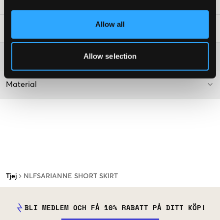
Art.nr
:
139162-001
Allow all
Tvättråd
:
Allow selection
Mer information om tvättråd
Material
Tjej
NLFSARIANNE SHORT SKIRT
BLI MEDLEM OCH FÅ 10% RABATT PÅ DITT KÖP!