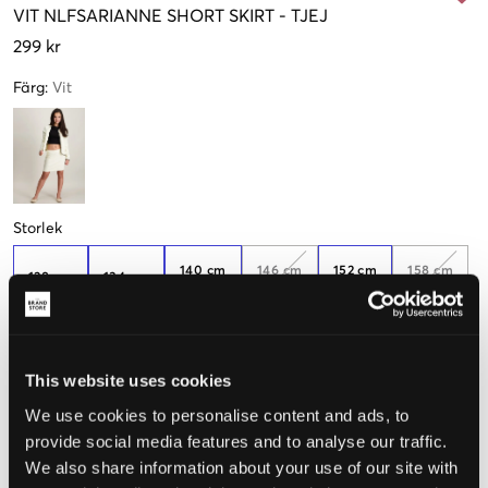
VIT
NLFSARIANNE SHORT SKIRT
-
TJEJ
299 kr
Färg
:
Vit
Storlek
140 cm
146 cm
152 cm
158 cm
128 cm
134 cm
(10 Y)
(11 Y)
(12 Y)
(13 Y)
Få kvar
164 cm
(14 Y)
This website uses cookies
We use cookies to personalise content and ads, to
provide social media features and to analyse our traffic.
Upplevd storlek
We also share information about your use of our site with