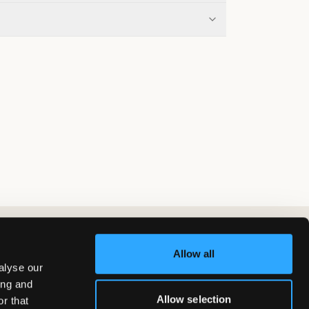
Allow all
alyse our
ing and
Allow selection
r that