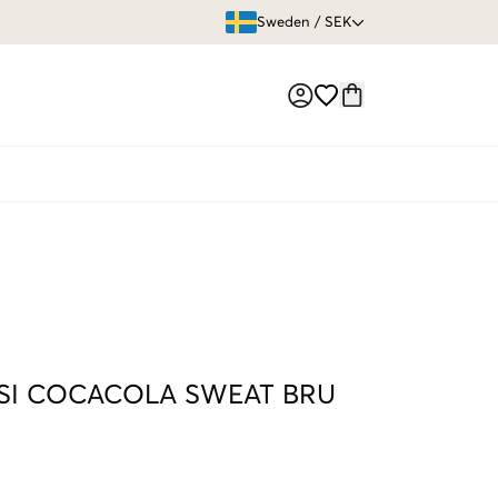
ÖPPET KÖP
Sweden
/
SEK
Market switch
SI COCACOLA SWEAT BRU