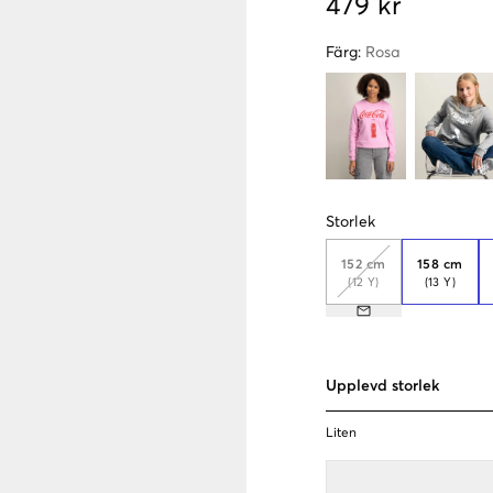
479 kr
Färg
:
Rosa
Storlek
152 cm
158 cm
(12 Y)
(13 Y)
Upplevd storlek
Liten