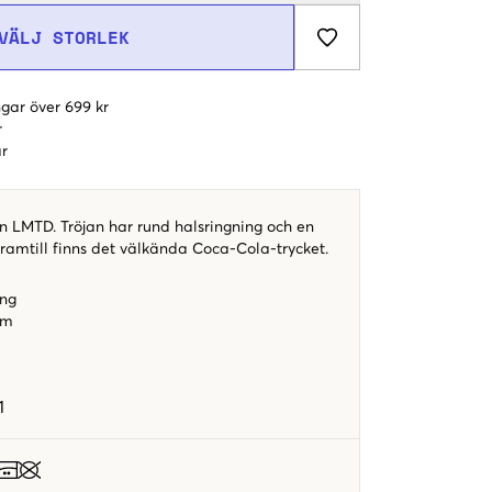
VÄLJ STORLEK
gar över 699 kr
r
r
n LMTD. Tröjan har rund halsringning och en
ramtill finns det välkända Coca-Cola-trycket.
ing
rm
1