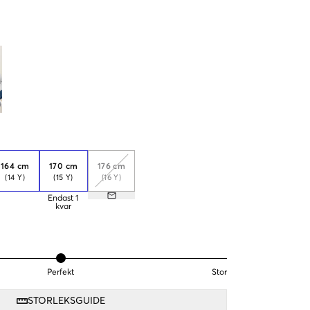
164 cm
170 cm
176 cm
(14 Y)
(15 Y)
(16 Y)
Endast
1
kvar
Perfekt
Stor
STORLEKSGUIDE