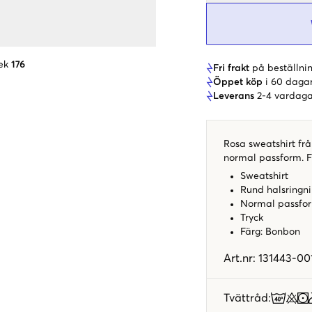
ek
176
Fri frakt
på beställnin
Öppet köp
i 60 daga
Leverans
2-4 vardaga
Rosa sweatshirt frå
normal passform. F
Sweatshirt
Rund halsringn
Normal passfo
Tryck
Färg: Bonbon
Art.nr
:
131443-00
Tvättråd
: