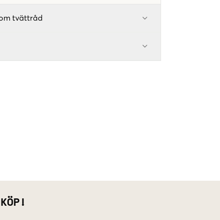
om tvättråd
 KÖP!