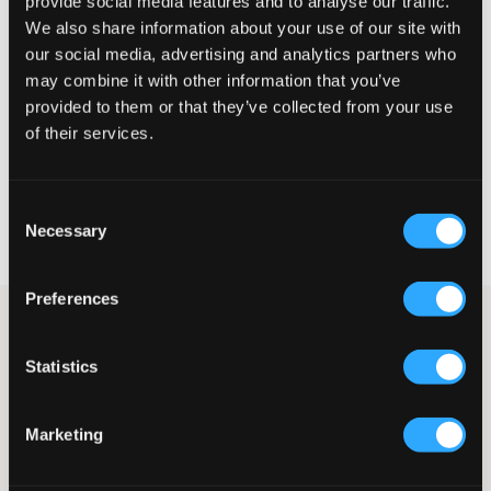
provide social media features and to analyse our traffic.
We also share information about your use of our site with
Liten
Perfekt
Stor
our social media, advertising and analytics partners who
may combine it with other information that you’ve
STORLEKSGUIDE
provided to them or that they’ve collected from your use
of their services.
VÄLJ STORLEK
Consent
Fri frakt
på beställningar över 699 kr
Necessary
Selection
Öppet köp
i 60 dagar
Leverans
2-4 vardagar
Preferences
Blåa jeans från LMTD i femficksmodell. Dessa jeans har gylf
med knapp och dragkedja för en bra passform. Givetvis har
Statistics
jeansen även justerbar midja så de sitter perfekt. Med diskret
profilering för en stilren och avslappnad look.
Femficksmodell
Marketing
Jeansmodell: Straight
Justerbar midja
Gylf med knapp och dragkedja