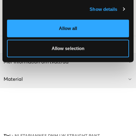
Diskret profilerade
Show details
Färg: Dark Blue Denim
Texten är AI-genererad.
Art.nr
:
124408-002
Allow all
Tvättråd
:
Allow selection
Mer information om tvättråd
Material
Tjej
NLFTARIANNES DNM LW STRAIGHT PANT