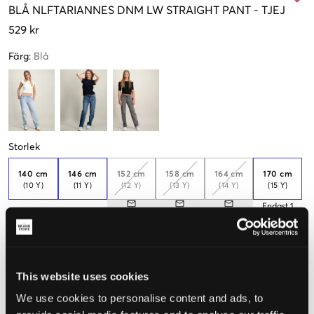
BLÅ
NLFTARIANNES DNM LW STRAIGHT PANT
-
TJEJ
529 kr
Färg
:
Blå
Storlek
140 cm
146 cm
152 cm
158 cm
164 cm
170 cm
(10 Y)
(11 Y)
(12 Y)
(13 Y)
(14 Y)
(15 Y)
Endast
1
kvar
176 cm
(16 Y)
Endast
1
This website uses cookies
kvar
We use cookies to personalise content and ads, to
Upplevd storlek