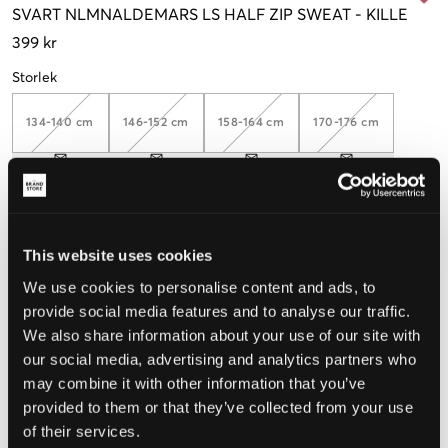
SVART
NLMNALDEMARS LS HALF ZIP SWEAT
-
KILLE
399 kr
Storlek
134-140 cm
146-152 cm
158-164 cm
170-176 cm
Upplevd storlek
This website uses cookies
Liten
Perfekt
Stor
We use cookies to personalise content and ads, to
STORLEKSGUIDE
provide social media features and to analyse our traffic.
We also share information about your use of our site with
VÄLJ STORLEK
our social media, advertising and analytics partners who
may combine it with other information that you’ve
Fri frakt
på beställningar över 699 kr
provided to them or that they’ve collected from your use
Öppet köp
i 60 dagar
of their services.
Leverans
2-4 vardagar