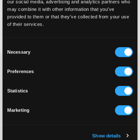
our social media, advertising and analytics partners who
may combine it with other information that you’ve
VÄLJ STORLEK
provided to them or that they’ve collected from your use
of their services.
Fri frakt
på beställningar över 699 kr
Öppet köp
i 60 dagar
Consent
Leverans
2-4 vardagar
Necessary
Selection
Mörkblå stickad zip-tröja från LMTD. Tröjan har en högre krage
och en silverfärgad dragkedja. Passformen är normal. Denna
Preferences
tröja har enkel tidlös design och är lika snygg öppen som
stängd.
Statistics
Zip-tröja
Stickad
Dragkedja
Marketing
Normal passform
Hög krage
Muddar
Färg: Dark Sapphire
Show details