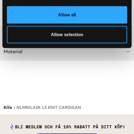
Art.nr
:
130270-001
Allow all
Tvättråd
:
Allow selection
Mer information om tvättråd
Material
Kille
NLMNILASK LS KNIT CARDIGAN
BLI MEDLEM OCH FÅ 10% RABATT PÅ DITT KÖP!