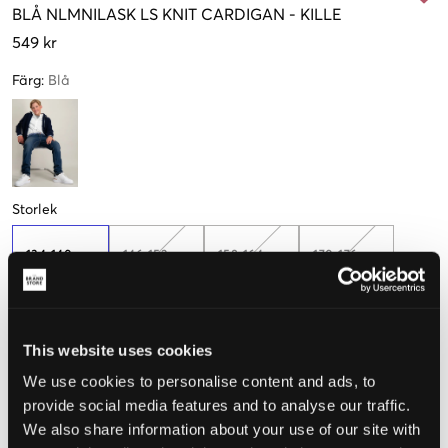
BLÅ
NLMNILASK LS KNIT CARDIGAN
-
KILLE
549 kr
Färg
:
Blå
Storlek
134-140 cm
146-152 cm
158-164 cm
170-176 cm
Endast
2
kvar
This website uses cookies
Upplevd storlek
We use cookies to personalise content and ads, to
Liten
Perfekt
Stor
provide social media features and to analyse our traffic.
We also share information about your use of our site with
STORLEKSGUIDE