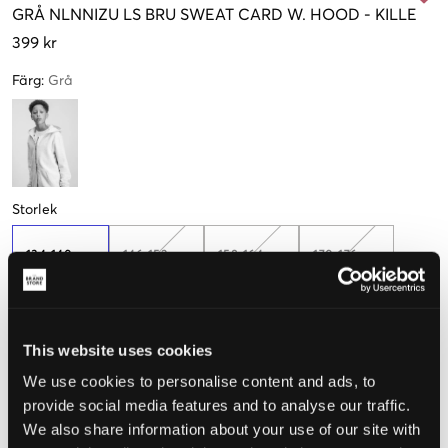
GRÅ
NLNNIZU LS BRU SWEAT CARD W. HOOD
-
KILLE
399 kr
Färg
:
Grå
Storlek
134-140 cm
146-152 cm
158-164 cm
170-176 cm
Endast
2
kvar
This website uses cookies
Upplevd storlek
We use cookies to personalise content and ads, to
Liten
Perfekt
Stor
provide social media features and to analyse our traffic.
We also share information about your use of our site with
STORLEKSGUIDE