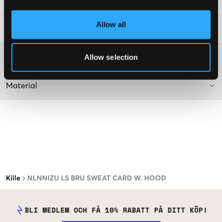
Art.nr
:
130274-002
Allow all
Tvättråd
:
Allow selection
Mer information om tvättråd
Material
Kille
NLNNIZU LS BRU SWEAT CARD W. HOOD
BLI MEDLEM OCH FÅ 10% RABATT PÅ DITT KÖP!