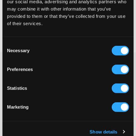
our social media, advertising and analytics partners who
may combine it with other information that you’ve
VÄLJ STORLEK
provided to them or that they’ve collected from your use
of their services.
Fri frakt
på beställningar över 699 kr
Öppet köp
i 60 dagar
Consent
Leverans
2-4 vardagar
Necessary
Selection
Ljusgrå zip-hoodie från LMTD. På sidan om dragkedjan finns
fickor och nedtill och vid ärmslut finns muddar. Denna hoodie är
Preferences
en riktigt klassiker som passar perfekt till skolan och är snygg
både knäppt och uppknäppt.
Statistics
Zip-hoodie
Huva
Dragkedja
Marketing
Muddar
Framfickor
Normal passform
Färg: Light Grey Melange
Show details