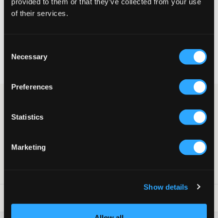
provided to them or that they’ve collected from your use
of their services.
VÄLJ STORLEK
Consent
Fri frakt
på beställningar över 699 kr
Necessary
Selection
Öppet köp
i 60 dagar
Leverans
2-4 vardagar
Preferences
Svart T-shirt med klassisk passform från Only & Sons. T-shirten
har rund halsringning. Denna T-shirt är ett perfekt basplagg.
Statistics
T-shirt
Rund halsringning
Normal passform
Marketing
Lev. färg/färgkod
:
Black
Art.nr
:
139674-001
Show details
Tvättråd
:
Allow all