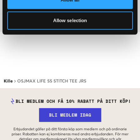
Mer information om tvättråd
Allow selection
Material
Kille
OSJMAX LIFE SS STITCH TEE JRS
BLI MEDLEM OCH FÅ 10% RABATT PÅ DITT KÖP!
BLI MEDLEM IDAG
Erbjudandet gäller på ditt första köp som medlem och på ordinarie
priser. Rabatten kan ej kombineras med andra erbjudanden. För mer
detaljer om medlemsskapet läs våra
medlemsvillkor
och vår