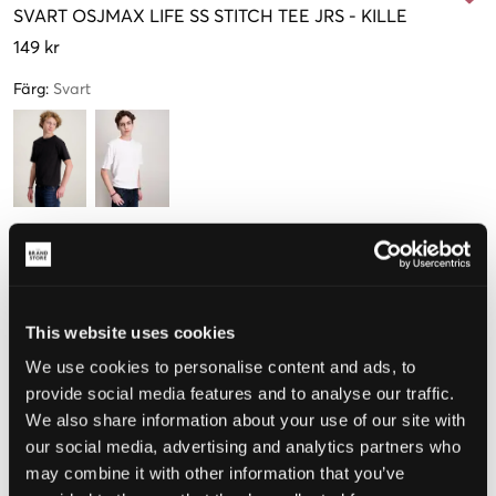
SVART
OSJMAX LIFE SS STITCH TEE JRS
-
KILLE
149 kr
Färg
:
Svart
Storlek
134-140 cm
146-152 cm
158-164 cm
170-176 cm
Endast
3
This website uses cookies
kvar
We use cookies to personalise content and ads, to
provide social media features and to analyse our traffic.
Upplevd storlek
We also share information about your use of our site with
our social media, advertising and analytics partners who
Liten
Perfekt
Stor
may combine it with other information that you’ve