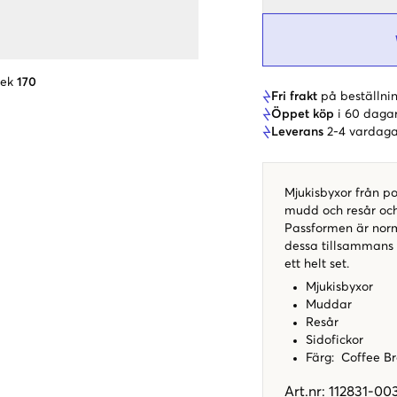
lek
170
Fri frakt
på beställnin
Öppet köp
i 60 daga
Leverans
2-4 vardaga
Mjukisbyxor från po
mudd och resår och 
Passformen är norm
dessa tillsammans 
ett helt set.
Mjukisbyxor
Muddar
Resår
Sidofickor
Färg: Coffee 
Art.nr
:
112831-00