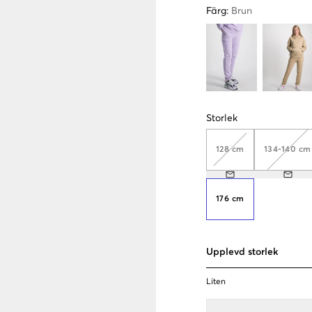
Färg
:
Brun
Storlek
128 cm
134-140 cm
176 cm
Upplevd storlek
Liten