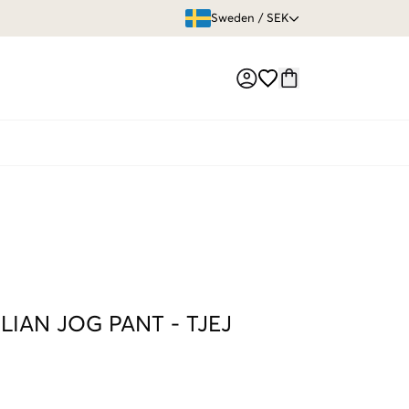
ÖPPET KÖP
Sweden
/
SEK
Market switch
ILIAN JOG PANT
-
TJEJ