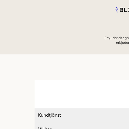
BL
Erbjudandet gäl
erbjuda
Kundtjänst