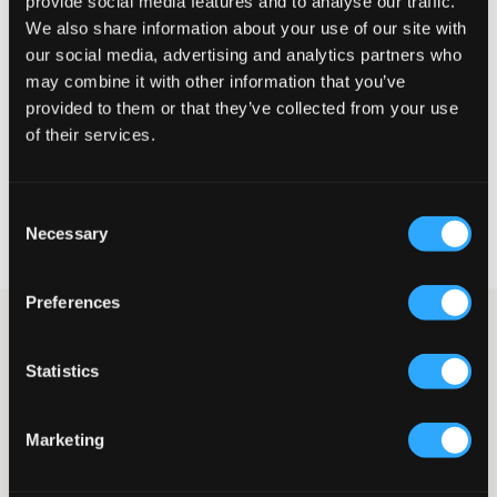
provide social media features and to analyse our traffic.
We also share information about your use of our site with
Liten
Perfekt
Stor
our social media, advertising and analytics partners who
may combine it with other information that you’ve
STORLEKSGUIDE
provided to them or that they’ve collected from your use
of their services.
VÄLJ STORLEK
Consent
Fri frakt
på beställningar över 699 kr
Necessary
Selection
Öppet köp
i 60 dagar
Leverans
2-4 vardagar
Preferences
Randig skjorta från RYVLS med en stilren och mångsidig design.
Modellen har klassisk krage och knäppning framtill, vilket gör
Statistics
den passande både till vardag och mer uppklädda tillfällen.
Den raka passformen ger ett avslappnat men välklätt uttryck.
Kan bäras som den är eller öppen över en T-shirt för en mer
avslappnad stil.
Marketing
Skjorta
Klassisk krage