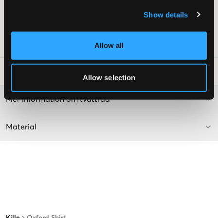
Knäppning framtill
Show details
Rak passform
Lev. färg/färgkod
:
Striped Blue
Art.nr
:
139706-003
Allow all
Tvättråd
:
Allow selection
Mer information om tvättråd
Material
Kille
Oxford Shirt