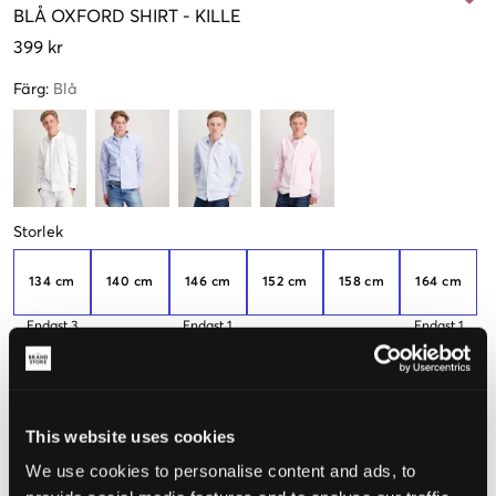
BLÅ
OXFORD SHIRT
-
KILLE
399 kr
Färg
:
Blå
Storlek
134 cm
140 cm
146 cm
152 cm
158 cm
164 cm
Endast
3
Endast
1
Endast
1
kvar
kvar
kvar
170 cm
176 cm
Endast
1
This website uses cookies
kvar
We use cookies to personalise content and ads, to
Upplevd storlek