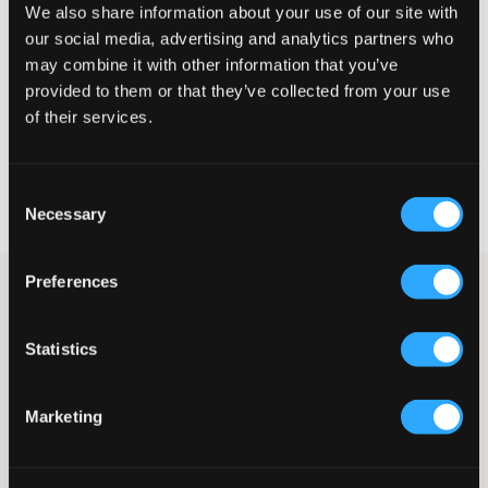
We also share information about your use of our site with
Liten
Perfekt
Stor
our social media, advertising and analytics partners who
STORLEKSGUIDE
may combine it with other information that you’ve
provided to them or that they’ve collected from your use
VÄLJ STORLEK
of their services.
Fri frakt
på beställningar över 699 kr
Consent
Öppet köp
i 60 dagar
Necessary
Selection
Leverans
2-4 vardagar
Preferences
Svart piké från Lyle & Scott. Märkets välkända logga sitter på en
patch på bröstet. Vid halsringningen finns krage och tre
knappar. Detta plagg är en riktig klassiker som både går att klä
Statistics
upp och klä ner.
Piké
Krage
Marketing
Knappar
Patch
Normal passform