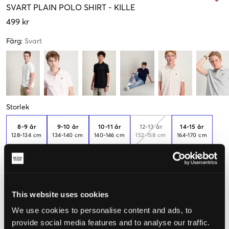
SVART
PLAIN POLO SHIRT
-
KILLE
499 kr
Färg
:
Svart
Storlek
8-9 år
9-10 år
10-11 år
12-13 år
14-15 år
128-134 cm
134-140 cm
140-146 cm
152-158 cm
164-170 cm
Endast
2
Endast
3
kvar
kvar
15-16 år
170-176 cm
This website uses cookies
We use cookies to personalise content and ads, to
Upplevd storlek
provide social media features and to analyse our traffic.