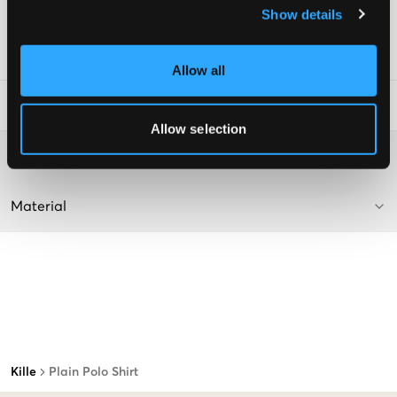
Färg: Jet Black
Show details
Lev. färg/färgkod
:
Jet Black
Art.nr
:
128153-009
Allow all
Tvättråd
:
Allow selection
Mer information om tvättråd
Material
Kille
Plain Polo Shirt