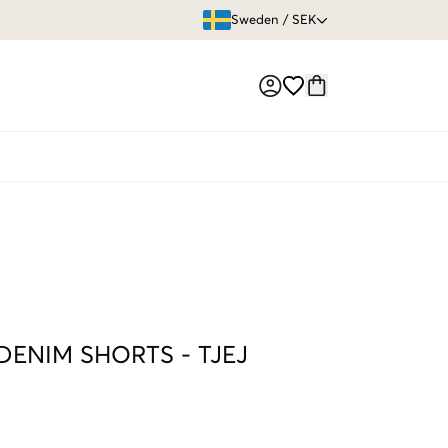
ÖPPET KÖP
Sweden
/
SEK
Market switch
DENIM SHORTS
-
TJEJ