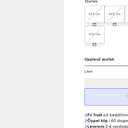
Storlek
134 cm
140 cm
170 cm
Upplevd storlek
Liten
Fri frakt
på beställnin
Öppet köp
i 60 daga
Leverans
2-4 vardaga