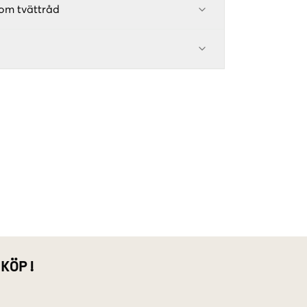
om tvättråd
 KÖP!