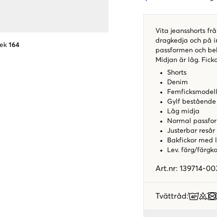
Vita jeansshorts f
dragkedja och på ins
lek
164
passformen och bek
Midjan är låg. Fick
Shorts
Denim
Femficksmodel
Gylf bestående
Låg midja
Normal passfo
Justerbar resår
Bakfickor med 
Lev. färg/färgk
Art.nr
:
139714-00
Tvättråd
: