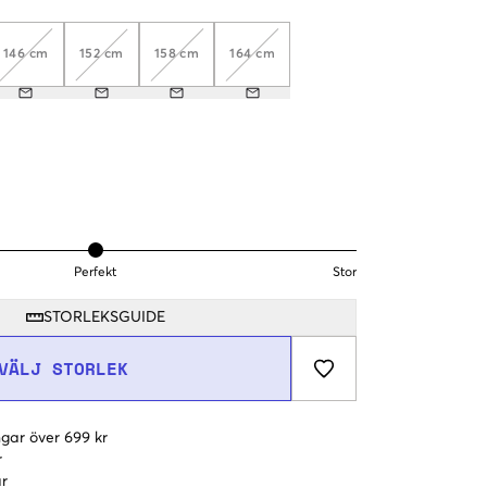
146 cm
152 cm
158 cm
164 cm
Perfekt
Stor
STORLEKSGUIDE
VÄLJ STORLEK
gar över 699 kr
r
r