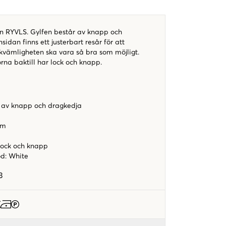
rån RYVLS. Gylfen består av knapp och
idan finns ett justerbart resår för att
vämligheten ska vara så bra som möjligt.
orna baktill har lock och knapp.
l
 av knapp och dragkedja
rm
lock och knapp
od
:
White
3