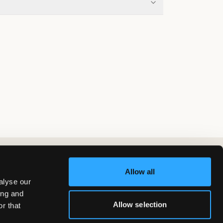
Allow all
alyse our
ing and
Allow selection
r that