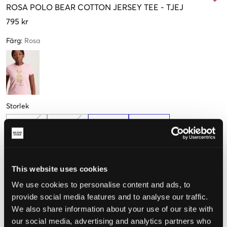
ROSA
POLO BEAR COTTON JERSEY TEE
-
TJEJ
795 kr
Färg
:
Rosa
Storlek
S
M
L
XL
130-134 cm
136-142 cm
144-154 cm
155-159 cm
This website uses cookies
Upplevd storlek
We use cookies to personalise content and ads, to
Liten
Perfekt
Stor
provide social media features and to analyse our traffic.
We also share information about your use of our site with
STORLEKSGUIDE
our social media, advertising and analytics partners who