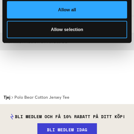
Art.nr
:
160853-001
Allow all
Tvättråd
:
Allow selection
Mer information om tvättråd
Tjej
Polo Bear Cotton Jersey Tee
BLI MEDLEM OCH FÅ 10% RABATT PÅ DITT KÖP!
BLI MEDLEM IDAG