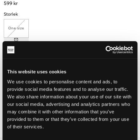
599 kr
Storlek
One size
Upplevd storlek
Liten
Perfekt
Stor
This website uses cookies
We use cookies to personalise content and ads, to
STORLEKSGUIDE
provide social media features and to analyse our traffic.
VÄLJ STORLEK
We also share information about your use of our site with
our social media, advertising and analytics partners who
may combine it with other information that you’ve
Fri frakt
på beställningar över 699 kr
provided to them or that they’ve collected from your use
Öppet köp
i 60 dagar
of their services.
Leverans
2-4 vardagar