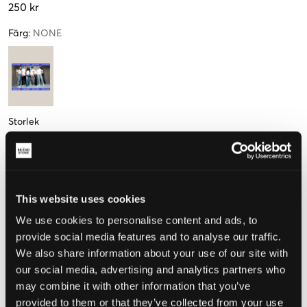
250 kr
Färg
:
NONE
Storlek
250 SEK
500 SEK
750 SEK
1000 SEK
1500 SEK
2000 SEK
2500 SEK
This website uses cookies
We use cookies to personalise content and ads, to
provide social media features and to analyse our traffic.
Upplevd storlek
We also share information about your use of our site with
our social media, advertising and analytics partners who
Liten
Perfekt
Stor
may combine it with other information that you’ve
provided to them or that they’ve collected from your use