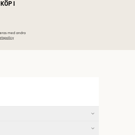
 KÖP!
ineras med andra
etspolicy