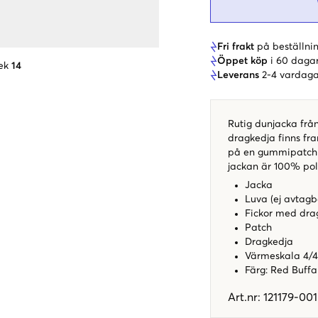
Fri frakt
på beställnin
Öppet köp
i 60 daga
ek
14
Leverans
2-4 vardaga
Rutig dunjacka frå
dragkedja finns fra
på en gummipatch 
jackan är 100% pol
Jacka
Luva (ej avtagb
Fickor med dra
Patch
Dragkedja
Värmeskala 4/4
Färg: Red Buffa
Art.nr
:
121179-001