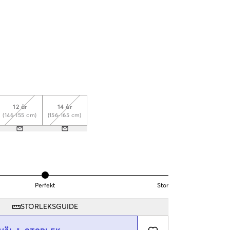
12 år
14 år
(146-155 cm)
(156-165 cm)
Perfekt
Stor
STORLEKSGUIDE