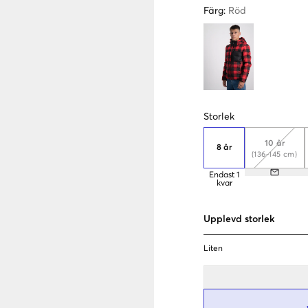
Färg
:
Röd
Storlek
10 år
8 år
(136-145 cm)
Endast
1
kvar
Upplevd storlek
Liten