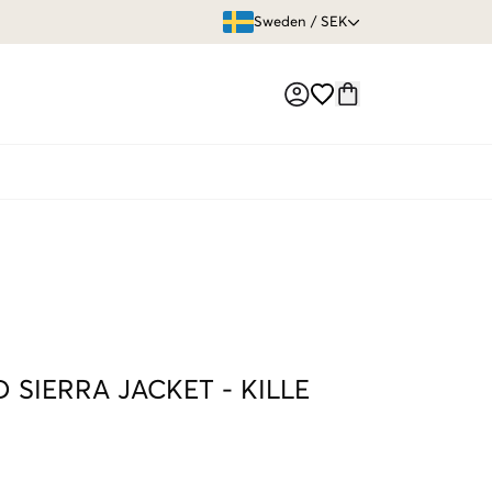
ÖPPET KÖP
Sweden
/
SEK
Market switch
D SIERRA JACKET
-
KILLE