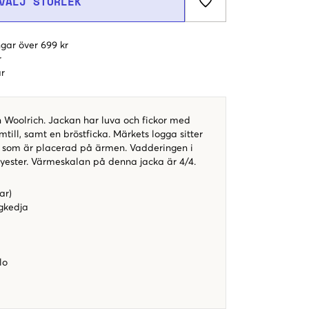
VÄLJ STORLEK
gar över 699 kr
r
r
n Woolrich. Jackan har luva och fickor med
mtill, samt en bröstficka. Märkets logga sitter
som är placerad på ärmen. Vadderingen i
yester. Värmeskalan på denna jacka är 4/4.
ar)
gkedja
lo