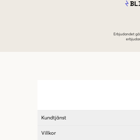
BL
Erbjudandet gäl
erbjuda
Kundtjänst
Villkor