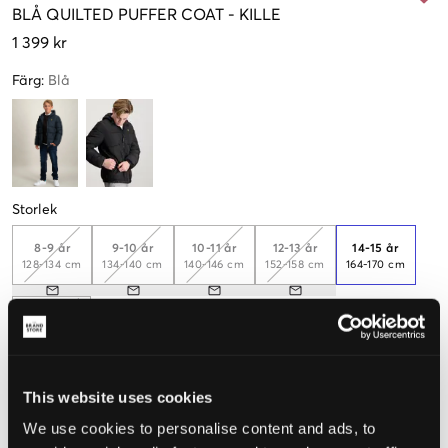
BLÅ
QUILTED PUFFER COAT
-
KILLE
1 399 kr
Färg
:
Blå
Storlek
8-9 år
9-10 år
10-11 år
12-13 år
14-15 år
128-134 cm
134-140 cm
140-146 cm
152-158 cm
164-170 cm
15-16 år
170-176 cm
This website uses cookies
Upplevd storlek
We use cookies to personalise content and ads, to