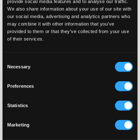
provide social media features and to analyse our traffic.
Liten
Perfekt
Stor
We also share information about your use of our site with
STORLEKSGUIDE
our social media, advertising and analytics partners who
may combine it with other information that you’ve
VÄLJ STORLEK
provided to them or that they’ve collected from your use
of their services.
Fri frakt
på beställningar över 699 kr
Öppet köp
i 60 dagar
Consent
Leverans
2-4 vardagar
Necessary
Selection
Mörkblå jacka från Lyle & Scott. Vadderingen består av
Preferences
polyester. Jackan har en högre krage och huva. Dragkedja finns
framtill och resårmuddar finns vid ärmslut. Fickor med
dragkedja finns i sidan. Märkets välkända logga sitter på en
Statistics
patch på ärmen. Denna jacka har en enkel och klassisk design
vilket gör att den funkar lika bra år efter år.
Jacka
Marketing
Huva (ej avtagbar)
Dragkedja
Innerficka