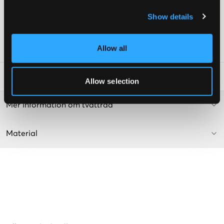
Patch
Show details
Fickor med dragkedja
Färg: Dark Navy
Allow all
Art.nr
:
133847-001
Tvättråd
:
Allow selection
Mer information om tvättråd
Material