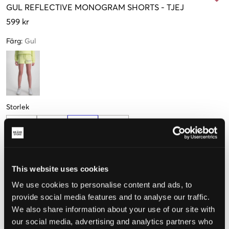
GUL
REFLECTIVE MONOGRAM SHORTS
-
TJEJ
599 kr
Färg
:
Gul
Storlek
10 år
12 år
14 år
16 år
140 cm
152 cm
164 cm
170 cm
Endast
2
kvar
This website uses cookies
Upplevd storlek
We use cookies to personalise content and ads, to
provide social media features and to analyse our traffic.
Liten
Perfekt
Stor
We also share information about your use of our site with
our social media, advertising and analytics partners who
STORLEKSGUIDE