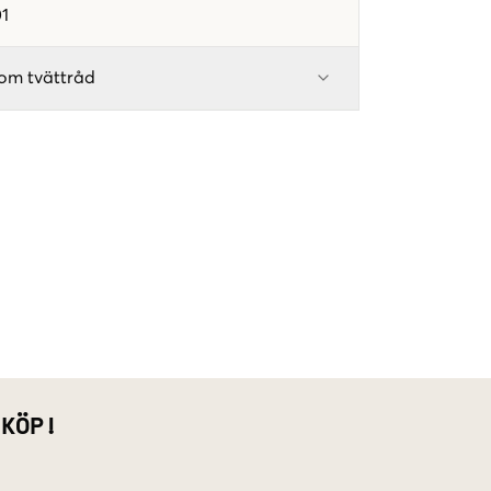
1
om tvättråd
 KÖP!