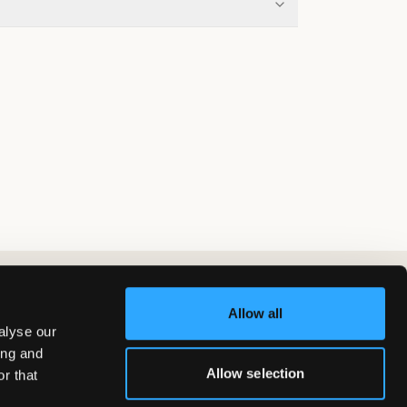
Allow all
alyse our
ing and
Allow selection
r that