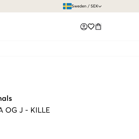
ÖPPET KÖP
Sweden
/
SEK
Market switch
nals
A OG J
-
KILLE