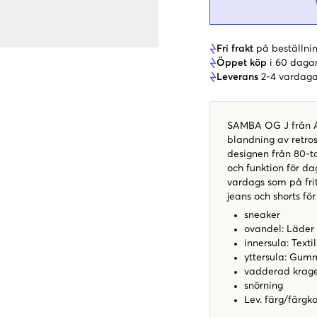
Fri frakt
på beställnin
Öppet köp
i 60 daga
Leverans
2-4 vardaga
SAMBA OG J från Ad
blandning av retros
designen från 80-t
och funktion för da
vardags som på fri
jeans och shorts för 
sneaker
ovandel: Läder 
innersula: Textil
yttersula: Gum
vadderad krag
snörning
Lev. färg/färgk