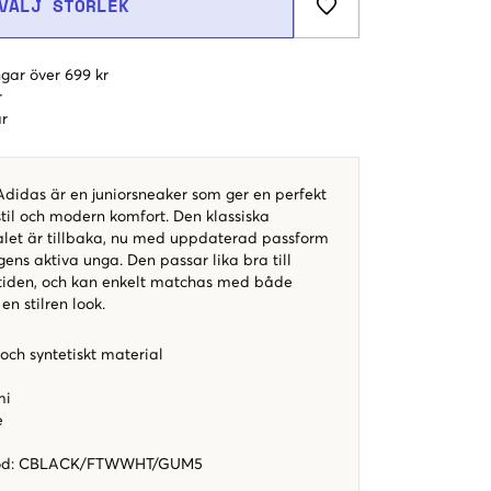
VÄLJ STORLEK
gar över 699 kr
r
r
idas är en juniorsneaker som ger en perfekt
til och modern komfort. Den klassiska
alet är tillbaka, nu med uppdaterad passform
gens aktiva unga. Den passar lika bra till
tiden, och kan enkelt matchas med både
en stilren look.
och syntetiskt material
mi
e
od
:
CBLACK/FTWWHT/GUM5