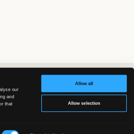
Allow all
alyse our
ing and
Allow selection
r that