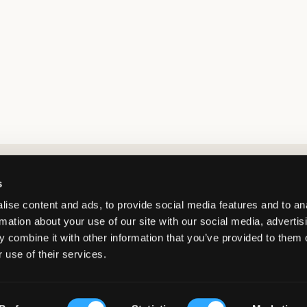
Market switcher
s
ise content and ads, to provide social media features and to an
rmation about your use of our site with our social media, advertis
 combine it with other information that you’ve provided to them o
 use of their services.
Sweden
/
SEK
© Copyright 2026 Kids Brand Store AB