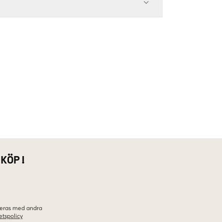
 KÖP!
ineras med andra
etspolicy