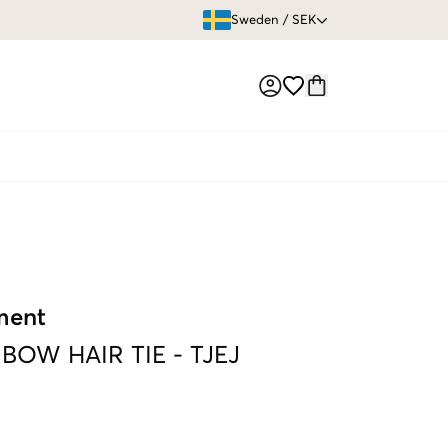
ÖPPET KÖP
Sweden
/
SEK
Market switch
ment
 BOW HAIR TIE
-
TJEJ