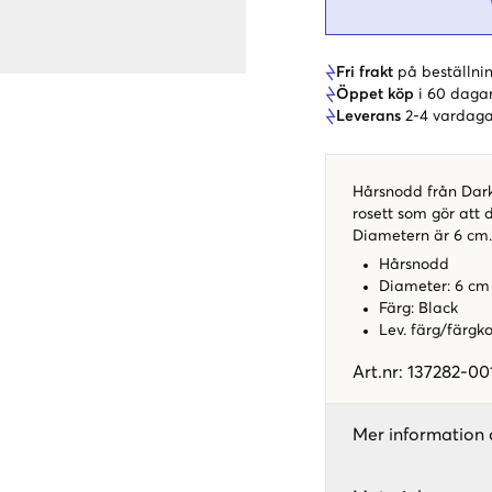
Fri frakt
på beställnin
Öppet köp
i 60 daga
Leverans
2-4 vardaga
Hårsnodd från Dar
rosett som gör att d
Diametern är 6 cm
Hårsnodd
Diameter: 6 cm
Färg: Black
Lev. färg/färgk
Art.nr
:
137282-00
Mer information 