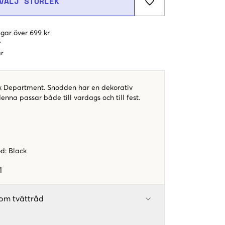
VÄLJ STORLEK
gar över 699 kr
r
r
k Department. Snodden har en dekorativ
enna passar både till vardags och till fest.
.
od
:
Black
1
om tvättråd