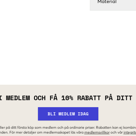
Material
I MEDLEM OCH FÅ 10% RABATT PÅ DITT
BLI MEDLEM IDAG
ler på ditt första köp som medlem och på ordinarie priser. Rabatten kan ej komb
nden. För mer detaljer om medlemsskapet läs våra
medlemsvillkor
och vår
integrit