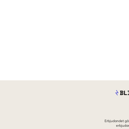
BL
Erbjudandet gäl
erbjuda