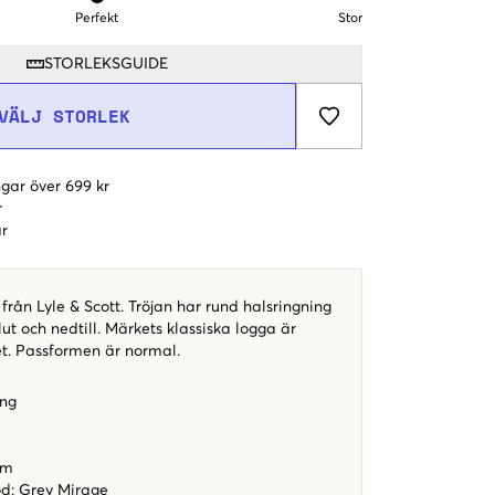
Perfekt
Stor
STORLEKSGUIDE
VÄLJ STORLEK
gar över 699 kr
r
r
från Lyle & Scott. Tröjan har rund halsringning
t och nedtill. Märkets klassiska logga är
t. Passformen är normal.
ing
orm
od
:
Grey Mirage