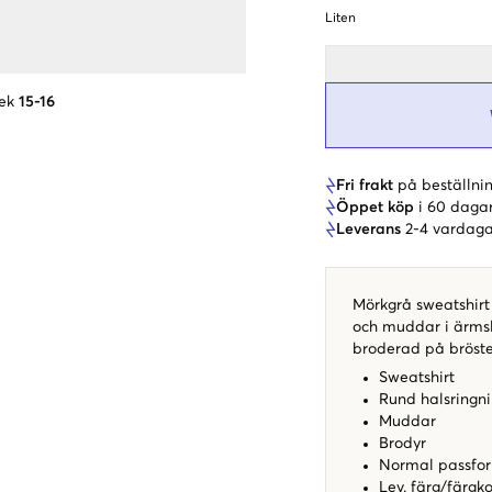
Liten
ek
15-16
Fri frakt
på beställnin
Öppet köp
i 60 daga
Leverans
2-4 vardaga
Mörkgrå sweatshirt 
och muddar i ärmslu
broderad på bröste
Sweatshirt
Rund halsringn
Muddar
Brodyr
Normal passf
Lev. färg/färgk