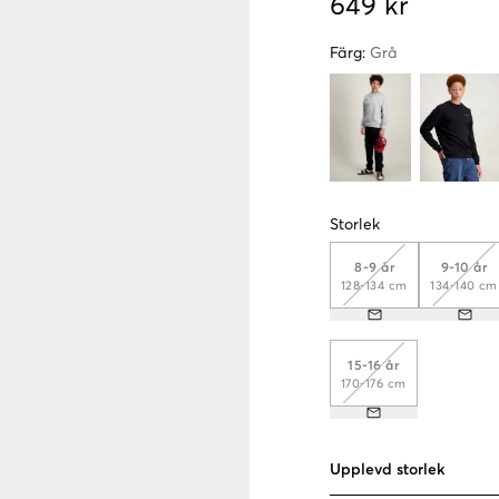
649 kr
Färg
:
Grå
Storlek
8-9 år
9-10 år
128-134 cm
134-140 cm
15-16 år
170-176 cm
Upplevd storlek