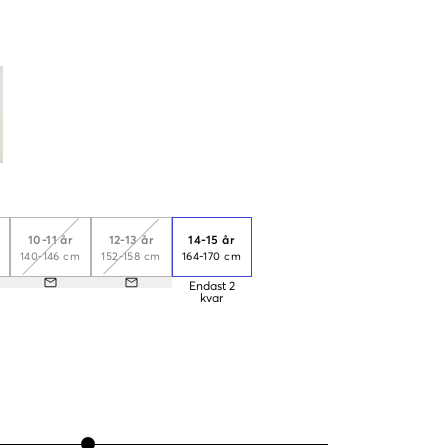
10-11 år
12-13 år
14-15 år
140-146 cm
152-158 cm
164-170 cm
Endast
2
kvar