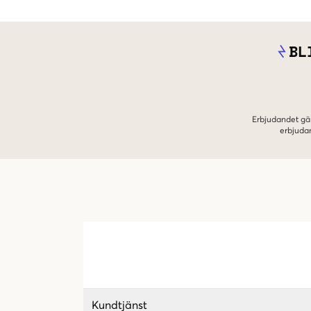
BL
Erbjudandet gäl
erbjuda
Kundtjänst