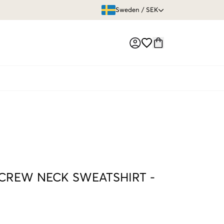
ÖPPET KÖP
Sweden
/
SEK
Market switch
 CREW NECK SWEATSHIRT
-