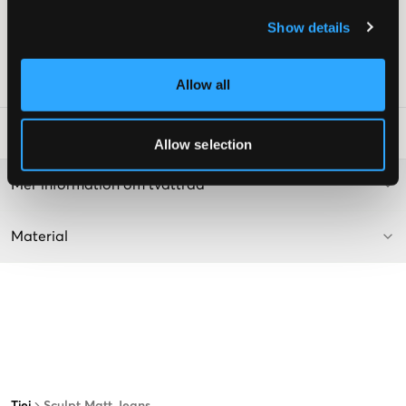
Femficksmodell
Show details
Raka ben
Färg: Blue
Art.nr
:
136354-001
Allow all
Tvättråd
:
Allow selection
Mer information om tvättråd
Material
Tjej
Sculpt Matt Jeans