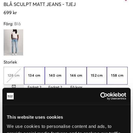
BLÅ
SCULPT MATT JEANS
-
TJEJ
699 kr
Färg
:
Blå
Storlek
128 cm
134 cm
140 cm
146 cm
152 cm
158 cm
Endast
2
Endast
2
Få kvar
kvar
kvar
164 cm
170 cm
176 cm
182 cm
188 cm
Få kvar
Endast
2
This website uses cookies
kvar
We use cookies to personalise content and ads, to
Upplevd storlek