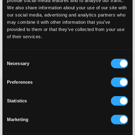
provide social media features and to analyse our traffic.
We also share information about your use of our site with
Liten
Perfekt
Stor
our social media, advertising and analytics partners who
may combine it with other information that you’ve
STORLEKSGUIDE
provided to them or that they’ve collected from your use
of their services.
VÄLJ STORLEK
Consent
Fri frakt
på beställningar över 699 kr
Necessary
Selection
Öppet köp
i 60 dagar
Leverans
2-4 vardagar
Preferences
Raka jeans från Grunt. Gylfen består av knapp och dragkedja. I
midjan finns ett justerbart resår för att jeansen ska sitta så bra
Statistics
och bekvämt som möjligt. Midjan är normalhög och benen har
en rak passform.
Jeans
Marketing
Justerbart resår
Gylf bestående av knapp och dragkedja
Normalhög midja