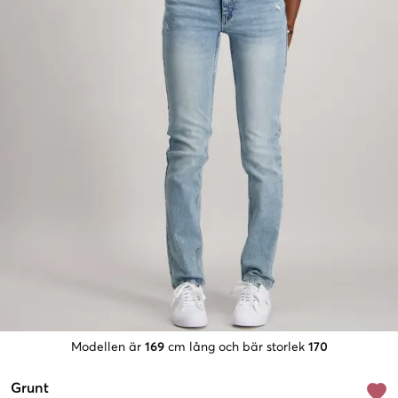
Modellen är
169
cm lång och bär storlek
170
Grunt