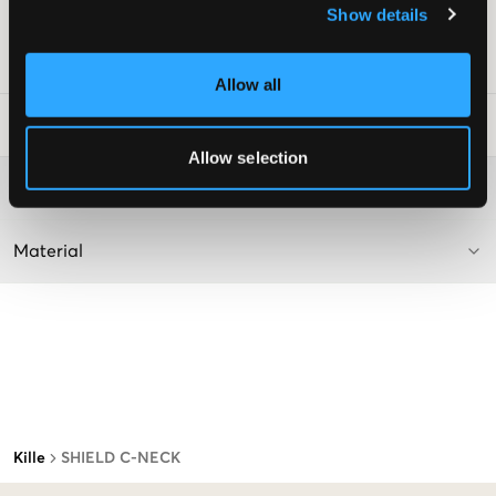
Show details
Lev. färg/färgkod
:
EVENING BLUE
Art.nr
:
126673-005
Allow all
Tvättråd
:
Allow selection
Mer information om tvättråd
Material
Kille
SHIELD C-NECK