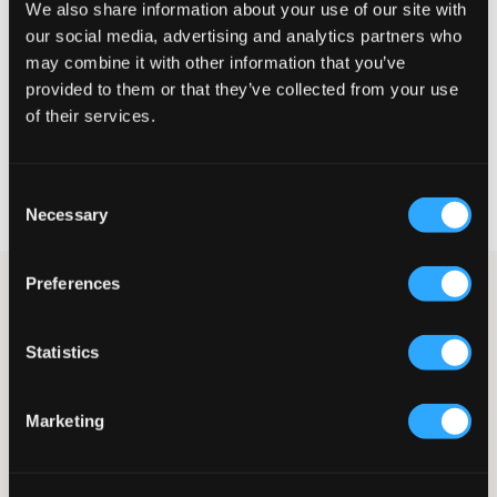
We also share information about your use of our site with
Liten
Perfekt
Stor
our social media, advertising and analytics partners who
STORLEKSGUIDE
may combine it with other information that you’ve
provided to them or that they’ve collected from your use
VÄLJ STORLEK
of their services.
Fri frakt
på beställningar över 699 kr
Consent
Öppet köp
i 60 dagar
Necessary
Selection
Leverans
2-4 vardagar
Preferences
Mörkblå sweatshirt från Gant. Tröjan har rund halsringning och
en normal passform. Märkets logga är broderad och placerad
centrerat på bröstet. Detta är en riktig klassiker och missa inte
Statistics
att det finns tillhörande byxor.
Sweatshirt
Rund halsringning
Marketing
Brodyr
Ribbade muddar
Normal passform
Färg: 433 Evening Blue