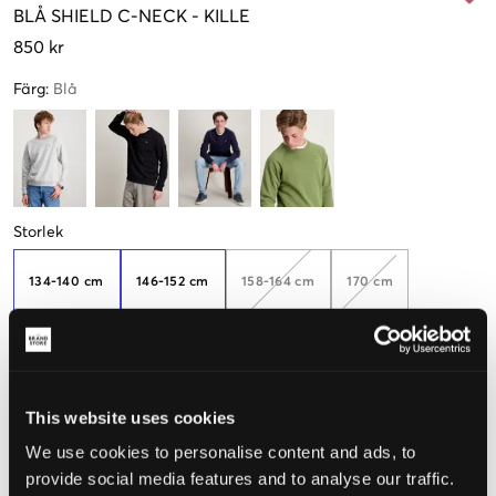
BLÅ
SHIELD C-NECK
-
KILLE
850 kr
Färg
:
Blå
Storlek
134-140 cm
146-152 cm
158-164 cm
170 cm
176 cm
This website uses cookies
We use cookies to personalise content and ads, to
Upplevd storlek
provide social media features and to analyse our traffic.