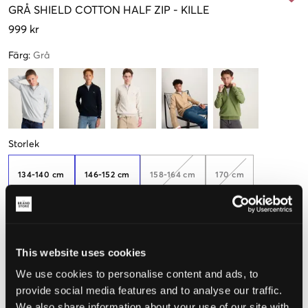
GRÅ
SHIELD COTTON HALF ZIP
-
KILLE
999 kr
Färg
:
Grå
Storlek
134-140 cm
146-152 cm
158-164 cm
170 cm
176 cm
This website uses cookies
We use cookies to personalise content and ads, to
Upplevd storlek
provide social media features and to analyse our traffic.
We also share information about your use of our site with