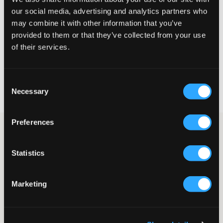
Liten
Perfekt
Stor
our social media, advertising and analytics partners who
may combine it with other information that you’ve
STORLEKSGUIDE
provided to them or that they’ve collected from your use
VÄLJ STORLEK
of their services.
Fri frakt
på beställningar över 699 kr
Consent
Öppet köp
i 60 dagar
Necessary
Selection
Leverans
2-4 vardagar
Preferences
Grå tunnstickad tröja från Gant. Tröjan har half-zip och högre
krage samt muddar i ärmslut och nederkant. Märkets logga
sitter broderat på ena sidan av bröstet.
Statistics
Tröja
Stickad
Half-zip
Marketing
Muddar
Brodyr
Färg: 094 Light grey Melange
Lev. färg/färgkod
:
GRÅANGE