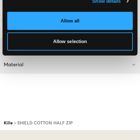
Show details
Art.nr
:
126569-001
Allow all
Tvättråd
:
Allow selection
Mer information om tvättråd
Material
Kille
SHIELD COTTON HALF ZIP