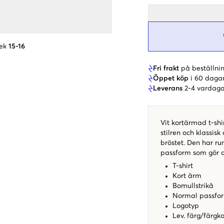
ek
15-16
Fri frakt
på beställnin
Öppet köp
i 60 daga
Leverans
2-4 vardaga
Vit kortärmad t-shi
stilren och klassis
bröstet. Den har r
passform som gör de
T-shirt
Kort ärm
Bomullstrikå
Normal passfo
Logotyp
Lev. färg/färgk