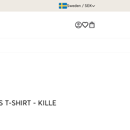
ÖPPET KÖP
Sweden
/
SEK
Market switch
S T-SHIRT
-
KILLE