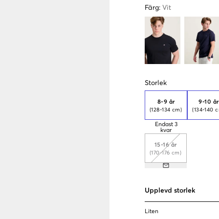
Färg
:
Vit
Storlek
8-9 år
9-10 å
(128-134 cm)
(134-140 
Endast
3
kvar
15-16 år
(170-176 cm)
Upplevd storlek
Liten