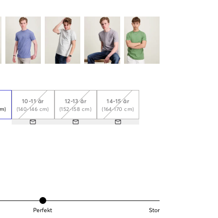
r
10-11 år
12-13 år
14-15 år
cm)
(140-146 cm)
(152-158 cm)
(164-170 cm)
Perfekt
Stor