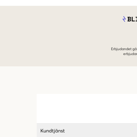
BL
Erbjudandet gäl
erbjuda
Kundtjänst