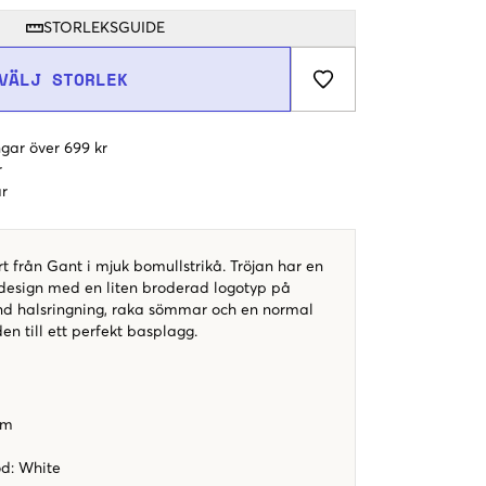
STORLEKSGUIDE
VÄLJ STORLEK
gar över 699 kr
r
r
rt från Gant i mjuk bomullstrikå. Tröjan har en
k design med en liten broderad logotyp på
und halsringning, raka sömmar och en normal
n till ett perfekt basplagg.
rm
od
:
White