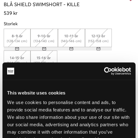
BLÅ
SHIELD SWIMSHORT
-
KILLE
539 kr
Storlek
8-9 år
9-10 år
10-11 år
12-13 år
(128-134 cm)
(134-140 cm)
(140-146 cm)
(152-158 cm)
14-15 år
15-16 år
(164-170 cm)
(170-176 cm)
Upplevd storlek
This website uses cookies
Liten
Perfekt
Stor
We use cookies to personalise content and ads, to
provide social media features and to analyse our traffic.
STORLEKSGUIDE
We also share information about your use of our site with
our social media, advertising and analytics partners who
VÄLJ STORLEK
may combine it with other information that you’ve