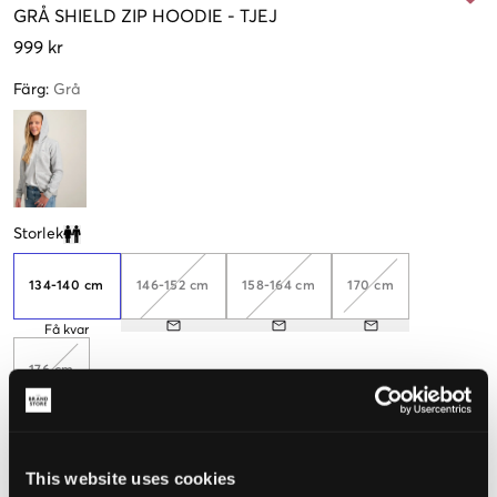
GRÅ
SHIELD ZIP HOODIE
-
TJEJ
999 kr
Färg
:
Grå
Storlek
Clone modal
134-140 cm
146-152 cm
158-164 cm
170 cm
Få kvar
176 cm
Upplevd storlek
This website uses cookies