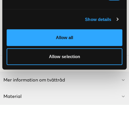
Normal passform
Ribbade muddar
Brodyr
Show details
Fickor
Färg: 094 Light Grey Melange
Denna text är AI-genererad
Lev. färg/färgkod
:
GRÅANGE
Allow all
Art.nr
:
130448-003
Allow selection
Tvättråd
:
Mer information om tvättråd
Material