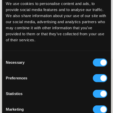
We use cookies to personalise content and ads, to
Liten
Perfekt
Stor
provide social media features and to analyse our traffic.
STORLEKSGUIDE
We also share information about your use of our site with
our social media, advertising and analytics partners who
VÄLJ STORLEK
may combine it with other information that you’ve
provided to them or that they’ve collected from your use
of their services.
Fri frakt
på beställningar över 699 kr
Öppet köp
i 60 dagar
Leverans
2-4 vardagar
Consent
Necessary
Selection
Ljusgrå zip-hoodie från Gant. På sidan om dragkedjan finns
fickor. Passformen är normal. Märkets logga är broderad och
Preferences
placerad på bröstet. Ribbade muddar finns nedtill och vid
ärmslut. En zip-hoodie är ett mångsidigt plagg som fungerar
bra för skola, fritid och träning. Hoodien kan enkelt matchas
med jeans, joggers eller shorts för att skapa både avslappnade
Statistics
och sportiga outfits
Zip-hoodie
Marketing
Huva