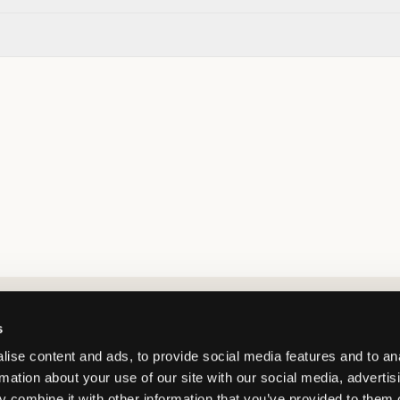
Market switcher
s
ise content and ads, to provide social media features and to an
rmation about your use of our site with our social media, advertis
 combine it with other information that you’ve provided to them o