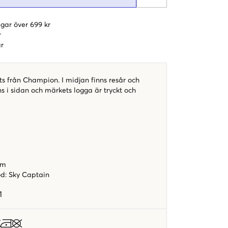
gar över 699 kr
r
r
s från Champion. I midjan finns resår och
nns i sidan och märkets logga är tryckt och
rm
od
:
Sky Captain
1