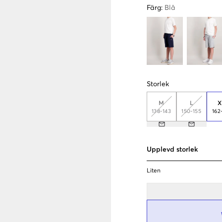
Färg
:
Blå
Storlek
M
L
X
138-143
150-155
162
Upplevd storlek
Liten