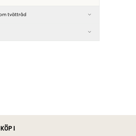
om tvättråd
 KÖP!