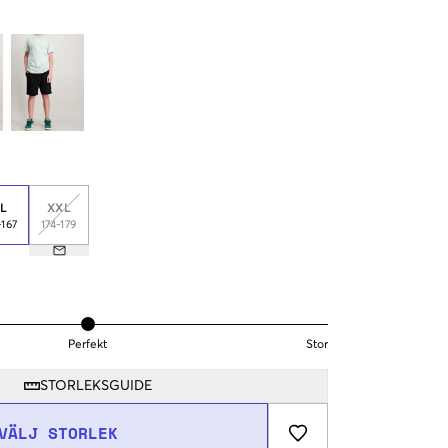
L
XXL
-167
174-179
Perfekt
Stor
STORLEKSGUIDE
VÄLJ STORLEK