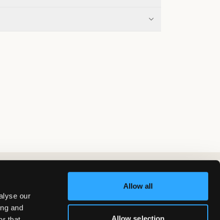
Allow all
alyse our
ing and
Allow selection
r that