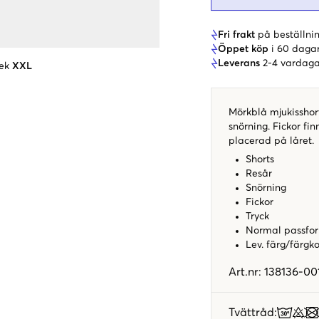
Fri frakt
på beställnin
Öppet köp
i 60 daga
Leverans
2-4 vardaga
ek
XXL
Mörkblå mjukisshort
snörning. Fickor fi
placerad på låret.
Shorts
Resår
Snörning
Fickor
Tryck
Normal passfo
Lev. färg/färgk
Art.nr
:
138136-00
Tvättråd
: