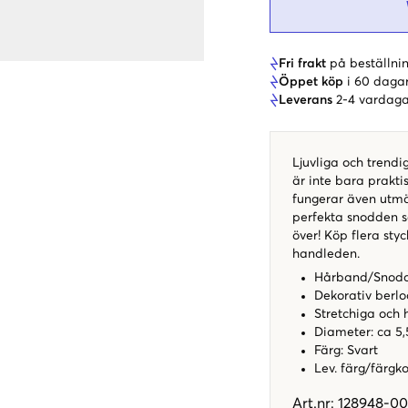
Fri frakt
på beställnin
Öppet köp
i 60 daga
Leverans
2-4 vardaga
Ljuvliga och trend
är inte bara praktis
fungerar även utm
perfekta snodden so
över! Köp flera st
handleden.
Hårband/Snod
Dekorativ berlo
Stretchiga och 
Diameter: ca 5
Färg: Svart
Lev. färg/färgk
Art.nr
:
128948-00