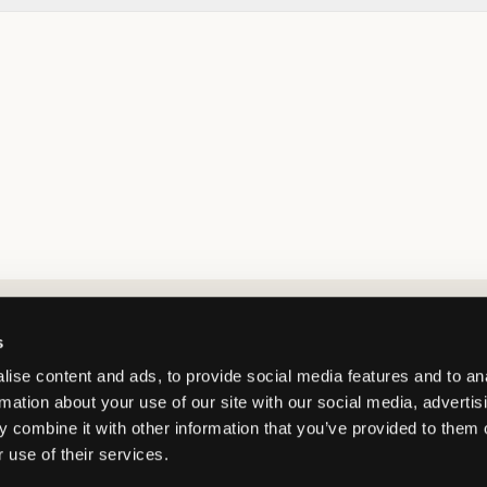
Market switcher
s
ise content and ads, to provide social media features and to an
rmation about your use of our site with our social media, advertis
 combine it with other information that you’ve provided to them o
 use of their services.
Sweden
/
SEK