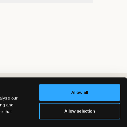
Allow all
alyse our
ing and
Allow selection
r that