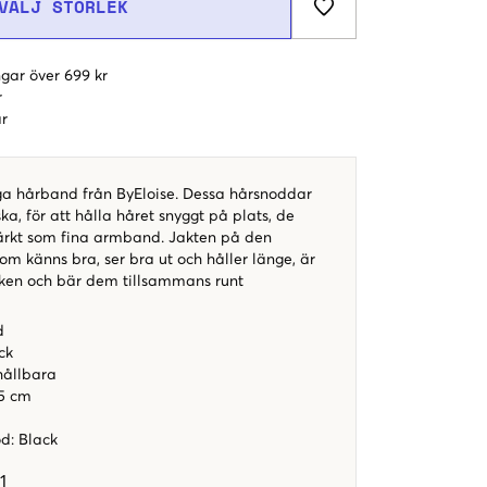
VÄLJ STORLEK
gar över 699 kr
r
r
iga hårband från ByEloise. Dessa hårsnoddar
ka, för att hålla håret snyggt på plats, de
ärkt som fina armband. Jakten på den
m känns bra, ser bra ut och håller länge, är
ycken och bär dem tillsammans runt
d
ck
hållbara
,5 cm
od
:
Black
1