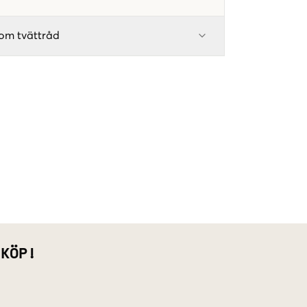
om tvättråd
 KÖP!