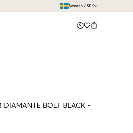
ÖPPET KÖP
Sweden
/
SEK
Market switch
R DIAMANTE BOLT BLACK
-