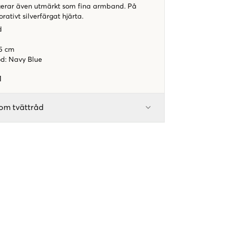
gerar även utmärkt som fina armband. På
orativt silverfärgat hjärta.
d
.5 cm
od
:
Navy Blue
1
om tvättråd