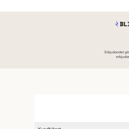
BL
Erbjudandet gäl
erbjuda