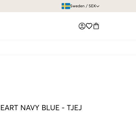
ÖPPET KÖP
Sweden
/
SEK
Market switch
HEART NAVY BLUE
-
TJEJ