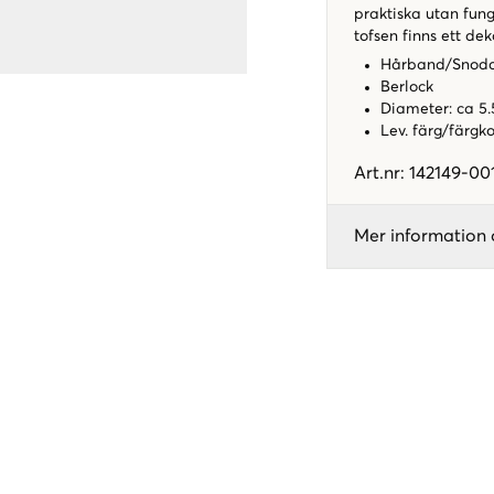
praktiska utan fun
tofsen finns ett dek
Hårband/Snod
Berlock
Diameter: ca 5
Lev. färg/färgk
Art.nr
:
142149-00
Mer information 