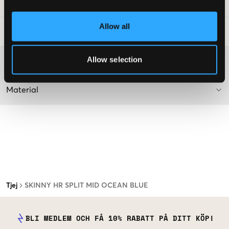
Art.nr
:
118888-001
Allow all
Tvättråd
:
Allow selection
Mer information om tvättråd
Material
Tjej
SKINNY HR SPLIT MID OCEAN BLUE
BLI MEDLEM OCH FÅ 10% RABATT PÅ DITT KÖP!