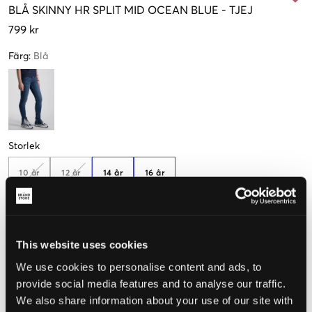
BLÅ
SKINNY HR SPLIT MID OCEAN BLUE
-
TJEJ
799 kr
Färg
:
Blå
Storlek
10 år
12 år
14 år
16 år
140 cm
152 cm
164 cm
170 cm
Upplevd storlek
This website uses cookies
We use cookies to personalise content and ads, to
Liten
Perfekt
Stor
provide social media features and to analyse our traffic.
STORLEKSGUIDE
We also share information about your use of our site with