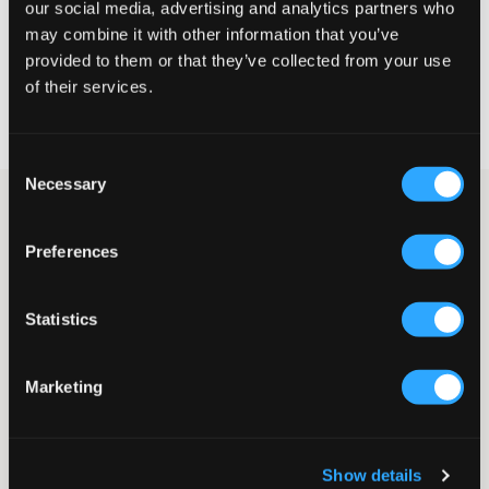
our social media, advertising and analytics partners who
VÄLJ STORLEK
may combine it with other information that you’ve
provided to them or that they’ve collected from your use
of their services.
Fri frakt
på beställningar över 699 kr
Öppet köp
i 60 dagar
Leverans
2-4 vardagar
Consent
Necessary
Selection
Jeans från Calvin Klein. Femficksmodell med knapp och
dragkedja i midjan. Midjan är även justerbar. Jeansen har en
Preferences
tight passform och hög midja. Vid benslut finns en slits och där
är också märkets logga placerad.
Jeans
Statistics
Femficksmodell
Brodyr
Knapp och dragkedja
Marketing
Slits
Hög midja
Tight passform
Färg: Dark Blue
Show details