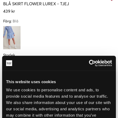
BLÅ
SKIRT FLOWER LUREX
-
TJEJ
439 kr
Färg
:
Blå
Storlek
140 cm
146 cm
152 cm
164 cm
Endast
3
Endast
3
Endast
3
kvar
kvar
kvar
This website uses cookies
We use cookies to personalise content and ads, to
Upplevd storlek
provide social media features and to analyse our traffic.
We also share information about your use of our site with
Liten
Perfekt
Stor
our social media, advertising and analytics partners who
may combine it with other information that you’ve
STORLEKSGUIDE