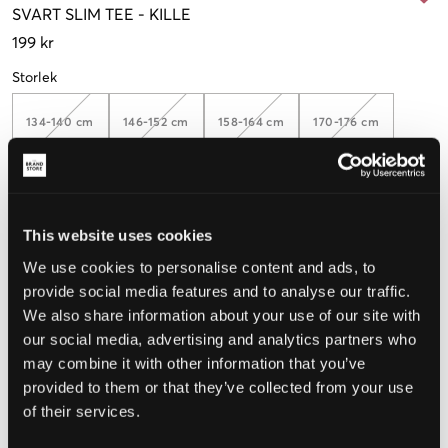
SVART
SLIM TEE
-
KILLE
199 kr
Storlek
134-140 cm
146-152 cm
158-164 cm
170-176 cm
Upplevd storlek
This website uses cookies
Liten
Perfekt
Stor
We use cookies to personalise content and ads, to
provide social media features and to analyse our traffic.
STORLEKSGUIDE
We also share information about your use of our site with
VÄLJ STORLEK
our social media, advertising and analytics partners who
may combine it with other information that you’ve
provided to them or that they’ve collected from your use
Fri frakt
på beställningar över 699 kr
of their services.
Öppet köp
i 60 dagar
Leverans
2-4 vardagar