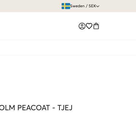
ÖPPET KÖP
Sweden
/
SEK
Market switch
OLM PEACOAT
-
TJEJ