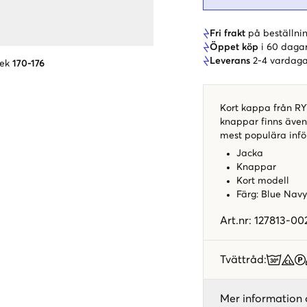
Fri frakt
på beställnin
Öppet köp
i 60 daga
Leverans
2-4 vardaga
lek
170-176
Kort kappa från RY
knappar finns även
mest populära infö
Jacka
Knappar
Kort modell
Färg: Blue Nav
Art.nr
:
127813-00
Tvättråd
:
Mer information 