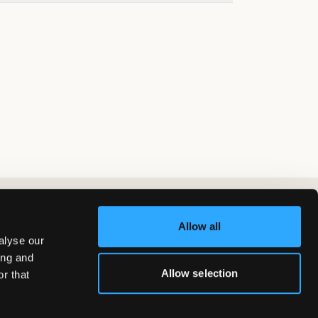
Allow all
alyse our
ing and
Allow selection
r that