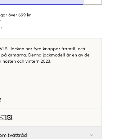
gar över 699 kr
r
r
VLS. Jackan har fyra knappar framtill och
 på ärmarna. Denna jackmodell är en av de
r hösten och vintern 2023.
y
2
om tvättråd