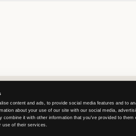
Market switcher
s
ise content and ads, to provide social media features and to an
rmation about your use of our site with our social media, advertis
 combine it with other information that you’ve provided to them o
 use of their services.
Sweden
/
SEK