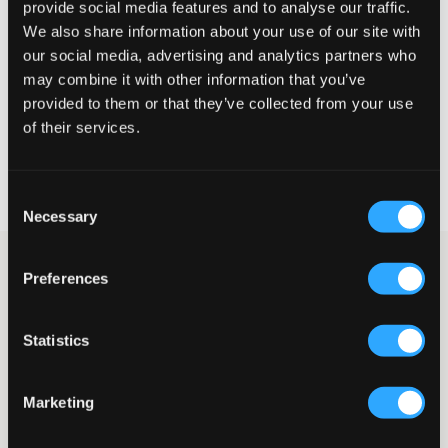
provide social media features and to analyse our traffic.
Liten
Perfekt
Stor
We also share information about your use of our site with
our social media, advertising and analytics partners who
STORLEKSGUIDE
may combine it with other information that you’ve
VÄLJ STORLEK
provided to them or that they’ve collected from your use
of their services.
Fri frakt
på beställningar över 699 kr
Öppet köp
i 60 dagar
Consent
Leverans
2-4 vardagar
Necessary
Selection
Lång finstickad tröja från Gant. Tröjan är v-ringad med krage.
Preferences
Passformen är avslappnad med dropped shoulders. Nedtill och
vid ärmslut finns slitsar. Denna tröja är snygg både till jeans och
shorts.
Statistics
Tröja
Stickad
V-ringad
Marketing
Krage
Dropped