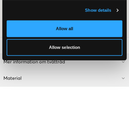
Avslappnad passform
Slitsar
Show details
Ribbad mudd nedtill
Färg: 130 Cream
Allow all
Art.nr
:
126776-001
Tvättråd
:
Allow selection
Mer information om tvättråd
Material