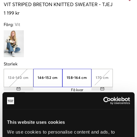
VIT
STRIPED BRETON KNITTED SWEATER
-
TJEJ
1 199 kr
Färg
:
Vit
Storlek
134-140 cm
146-152 cm
158-164 cm
170 cm
Få kvar
176 cm
This website uses cookies
Upplevd storlek
We use cookies to personalise content and ads, to