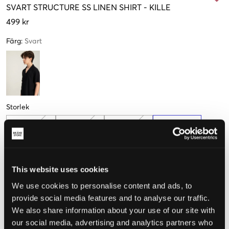
SVART
STRUCTURE SS LINEN SHIRT
-
KILLE
499 kr
Färg
:
Svart
Storlek
134-140 cm
146-152 cm
158-164 cm
170-176 cm
This website uses cookies
Upplevd storlek
We use cookies to personalise content and ads, to
provide social media features and to analyse our traffic.
Liten
Perfekt
Stor
We also share information about your use of our site with
STORLEKSGUIDE
our social media, advertising and analytics partners who