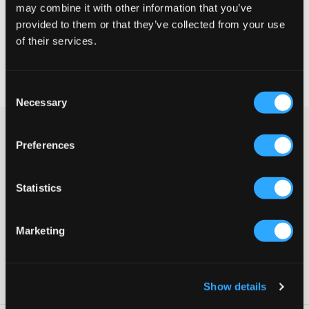
may combine it with other information that you’ve
VÄLJ STORLEK
provided to them or that they’ve collected from your use
of their services.
Fri frakt
på beställningar över 699 kr
Öppet köp
i 60 dagar
Consent
Leverans
2-4 vardagar
Necessary
Selection
Svart kortärmad skjorta i linnemix från RYVLS. Upptill finns
Preferences
krage och knapparna går ton i ton. Passformen är avslappnad.
Matcha gärna denna tillsammans med de tillhörande byxorna
för ett helt set.
Statistics
Skjorta
Kortärmad
Krage
Marketing
Knappar
Rak passform
Färg: Black
Art.nr
:
128002-002
Show details