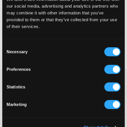
our social media, advertising and analytics partners who
Liten
Perfekt
Stor
may combine it with other information that you’ve
STORLEKSGUIDE
provided to them or that they’ve collected from your use
of their services.
VÄLJ STORLEK
Consent
Fri frakt
på beställningar över 699 kr
Necessary
Selection
Öppet köp
i 60 dagar
Leverans
2-4 vardagar
Preferences
Mörkblå mjukisshorts från Lyle & Scott. I midjan finns resår och
snörning. Fickor finns i sidan samt baktill. På låret är märkets
Statistics
logga placerad på en patch.
Shorts
Resår
Marketing
Snörning
Fickor
Bakficka
Lev. färg/färgkod
:
Navy