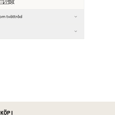
om tvättråd
 KÖP!