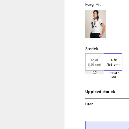
Färg
:
Vit
Storlek
12 år
14 år
(156 cm)
(168 cm)
Endast
1
kvar
Upplevd storlek
Liten