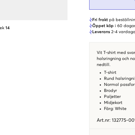
Fri frakt
på beställnin
Öppet köp
i 60 daga
lek
14
Leverans
2-4 vardaga
Vit T-shirt med sva
halsringning och n
nedtill.
T-shirt
Rund halsringn
Normal passfo
Brodyr
Paljetter
Midjekort
Färg: White
Art.nr
:
132775-00