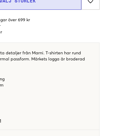
VÄLJ STORLEK
gar över 699 kr
r
r
rta detaljer från Marni. T-shirten har rund
ormal passform. Märkets logga är broderad
ing
rm
1