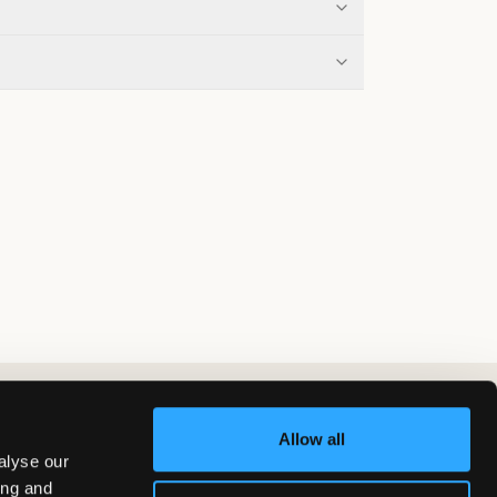
Allow all
alyse our
ing and