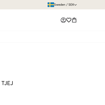
ÖPPET KÖP
Sweden
/
SEK
Market switch
-
TJEJ