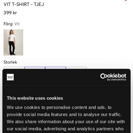
VIT
T-SHIRT
-
TJEJ
399 kr
Färg
:
Vit
Storlek
140 cm
152 cm
164 cm
176 cm
Endast
1
kvar
This website uses cookies
Upplevd storlek
We use cookies to personalise content and ads, to
provide social media features and to analyse our traffic.
Liten
Perfekt
Stor
We also share information about your use of our site with
our social media, advertising and analytics partners who
STORLEKSGUIDE