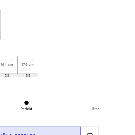
164 cm
176 cm
Perfekt
Stor