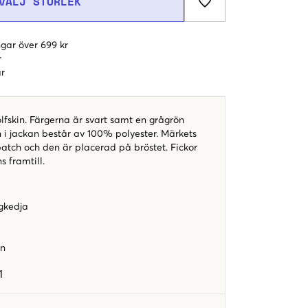
VÄLJ STORLEK
gar över 699 kr
r
r
lfskin. Färgerna är svart samt en grågrön
 i jackan består av 100% polyester. Märkets
patch och den är placerad på bröstet. Fickor
s framtill.
gkedja
en
1