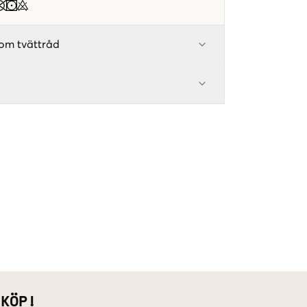
om tvättråd
 KÖP!