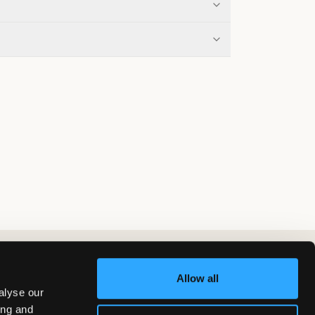
Allow all
alyse our
ing and