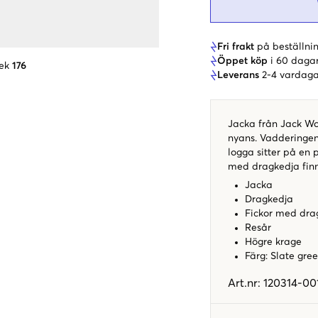
Fri frakt
på beställnin
Öppet köp
i 60 daga
ek
176
Leverans
2-4 vardaga
Jacka från Jack Wo
nyans. Vadderingen
logga sitter på en 
med dragkedja finn
Jacka
Dragkedja
Fickor med dra
Resår
Högre krage
Färg: Slate gre
Art.nr
:
120314-00