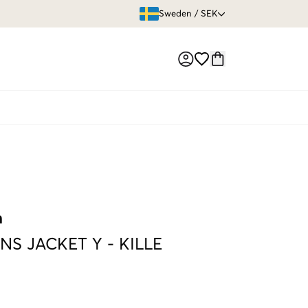
ÖPPET KÖP
Sweden
/
SEK
Market switch
n
INS JACKET Y
-
KILLE